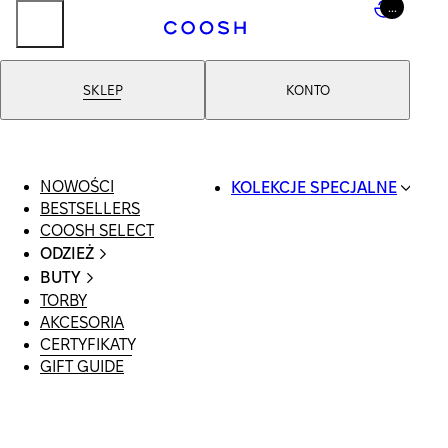
...
SKLEP
KONTO
Certyfikaty
NOWOŚCI
KOLEKCJE SPECJALNE
BESTSELLERS
SWIMWEAR
COOSH SELECT
COOSH RESORT
ODZIEŻ
26
CAŁA ODZIEŻ
LINEN/HEMP
BUTY
SWIMSUIT
DENIM DROP:
TORBY
WSZYSTKIE
SUKIENKI
BACK TO BASICS
AKCESORIA
SANDAŁY
SZORTY
PRIMARY
CERTYFIKATY
LOAFERSY |
T-SHIRTY |
STRUCTURE
GIFT GUIDE
BALERINY
TOPY
COOSH X HONEY
KLAPKI | MULE
SPÓDNICE
MANIMALIST
SNEAKERSY
JEANSY
BOTKI