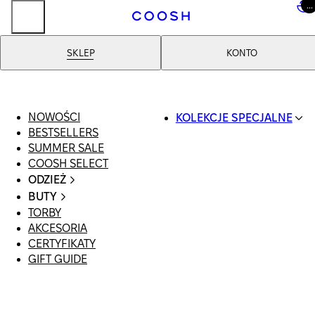
...
..
SKLEP
KONTO
Szorty
WSZYSTKIE
NOWOŚCI
KOLEKCJE SPECJALNE
BERMUDAS
BESTSELLERS
SWIMWEAR
SUMMER SALE
COOSH RESORT 26
COOSH SELECT
LINEN/HEMP
ODZIEŻ
DENIM DROP: BACK 
CAŁA ODZIEŻ
BASICS
BUTY
SWIMSUIT
PRIMARY STRUCTURE
TORBY
WSZYSTKIE
SUKIENKI
COOSH X HONEY
AKCESORIA
SANDAŁY
SZORTY
MANIMALIST
CERTYFIKATY
LOAFERSY |
T-SHIRTY | TOPY
GIFT GUIDE
BALERINY
SPÓDNICE
KLAPKI | MULE
JEANSY
SNEAKERSY
GARNITURY
BOTKI