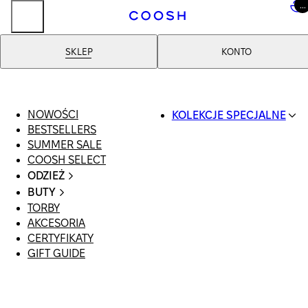
...
..
SKLEP
KONTO
Koszule
NOWOŚCI
KOLEKCJE SPECJALNE
BESTSELLERS
SWIMWEAR
SUMMER SALE
COOSH RESORT 26
COOSH SELECT
LINEN/HEMP
ODZIEŻ
DENIM DROP: BACK 
CAŁA ODZIEŻ
BASICS
BUTY
SWIMSUIT
PRIMARY STRUCTURE
TORBY
WSZYSTKIE
SUKIENKI
COOSH X HONEY
AKCESORIA
SANDAŁY
SZORTY
MANIMALIST
CERTYFIKATY
LOAFERSY |
T-SHIRTY | TOPY
GIFT GUIDE
BALERINY
SPÓDNICE
KLAPKI | MULE
JEANSY
SNEAKERSY
GARNITURY
BOTKI