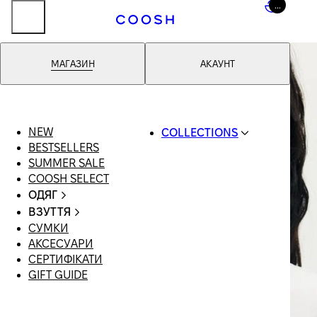
...
МАГАЗИН
АКАУНТ
NEW
COLLECTIONS
BESTSELLERS
SWIMWEAR
SUMMER SALE
COOSH RESORT 26
COOSH SELECT
LINEN/HEMP
ОДЯГ
DENIM DROP:
ВЕСЬ ОДЯГ
BACK TO BASICS
ВЗУТТЯ
КУПАЛЬНИКИ
PRIMARY
СУМКИ
ВСЕ ВЗУТТЯ
СУКНІ
STRUCTURE
АКСЕСУАРИ
БОСОНІЖКИ |
ШОРТИ
COOSH X HONEY
СЕРТИФІКАТИ
САНДАЛІ
ФУТБОЛКИ |
MANIMALIST:
GIFT GUIDE
ЛОФЕРИ |
ТОПИ
COOSH MAN
ТУФЛІ
СПІДНИЦІ
ШЛЬОПАНЦІ |