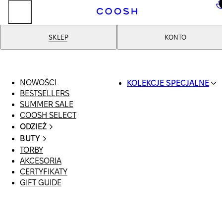
..
SKLEP
KONTO
NOWOŚCI
KOLEKCJE SPECJALNE
BESTSELLERS
SWIMWEAR
SUMMER SALE
COOSH RESORT 26
COOSH SELECT
LINEN/HEMP
ODZIEŻ
DENIM DROP: BACK 
CAŁA ODZIEŻ
BASICS
BUTY
SWIMSUIT
PRIMARY STRUCTUR
TORBY
WSZYSTKIE
SUKIENKI
COOSH X HONEY
AKCESORIA
SANDAŁY
SZORTY
MANIMALIST
CERTYFIKATY
LOAFERSY |
T-SHIRTY | TOPY
GIFT GUIDE
BALERINY
SPÓDNICE
KLAPKI | MULE
JEANSY
SNEAKERSY
GARNITURY
BOTKI