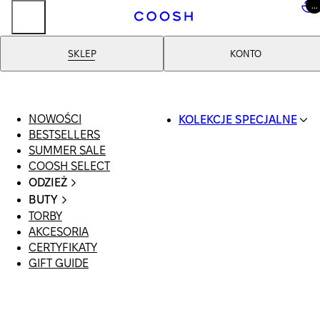
...
..
SKLEP
KONTO
Sweatshirty
WSZYSTKIE
NOWOŚCI
KOLEKCJE SPECJALNE
SWETRY
BESTSELLERS
SWIMWEAR
SWEATSHIRTY
SUMMER SALE
COOSH RESORT 26
COOSH SELECT
LINEN/HEMP
ODZIEŻ
DENIM DROP: BACK 
CAŁA ODZIEŻ
BASICS
BUTY
SWIMSUIT
PRIMARY STRUCTURE
TORBY
WSZYSTKIE
SUKIENKI
COOSH X HONEY
AKCESORIA
SANDAŁY
SZORTY
MANIMALIST
CERTYFIKATY
LOAFERSY |
T-SHIRTY | TOPY
GIFT GUIDE
BALERINY
SPÓDNICE
KLAPKI | MULE
JEANSY
SNEAKERSY
GARNITURY
BOTKI