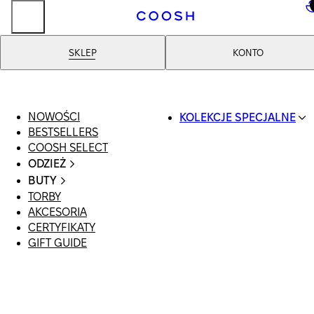
..
SKLEP
KONTO
NOWOŚCI
KOLEKCJE SPECJALNE
BESTSELLERS
SWIMWEAR
COOSH SELECT
COOSH RESORT 26
ODZIEŻ
LINEN/HEMP
CAŁA ODZIEŻ
DENIM DROP: BACK 
BUTY
SWIMSUIT
BASICS
TORBY
WSZYSTKIE
SUKIENKI
PRIMARY STRUCTUR
AKCESORIA
SANDAŁY
SZORTY
COOSH X HONEY
CERTYFIKATY
LOAFERSY |
T-SHIRTY | TOPY
MANIMALIST
GIFT GUIDE
BALERINY
SPÓDNICE
KLAPKI | MULE
JEANSY
SNEAKERSY
GARNITURY
BOTKI
MARYNARKI