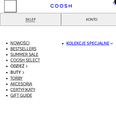
..
SKLEP
KONTO
NOWOŚCI
KOLEKCJE SPECJALNE
BESTSELLERS
SWIMWEAR
SUMMER SALE
COOSH RESORT 26
COOSH SELECT
LINEN/HEMP
ODZIEŻ
DENIM DROP: BACK 
CAŁA ODZIEŻ
BASICS
BUTY
SWIMSUIT
PRIMARY STRUCTUR
TORBY
WSZYSTKIE
SUKIENKI
COOSH X HONEY
AKCESORIA
SANDAŁY
SZORTY
MANIMALIST
CERTYFIKATY
LOAFERSY |
T-SHIRTY | TOPY
GIFT GUIDE
BALERINY
SPÓDNICE
KLAPKI | MULE
JEANSY
SNEAKERSY
GARNITURY
BOTKI