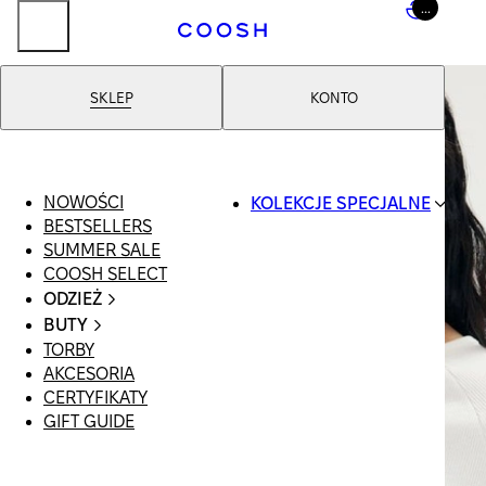
...
SKLEP
KONTO
NOWOŚCI
KOLEKCJE SPECJALNE
BESTSELLERS
SWIMWEAR
SUMMER SALE
COOSH RESORT
COOSH SELECT
26
ODZIEŻ
LINEN/HEMP
CAŁA ODZIEŻ
DENIM DROP:
BUTY
SWIMSUIT
BACK TO BASICS
TORBY
WSZYSTKIE
SUKIENKI
PRIMARY
AKCESORIA
SANDAŁY
SZORTY
STRUCTURE
CERTYFIKATY
LOAFERSY |
T-SHIRTY |
COOSH X HONEY
GIFT GUIDE
BALERINY
TOPY
MANIMALIST
KLAPKI | MULE
SPÓDNICE
SNEAKERSY