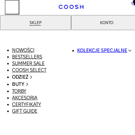
..
SKLEP
KONTO
NOWOŚCI
KOLEKCJE SPECJALNE
BESTSELLERS
SWIMWEAR
SUMMER SALE
COOSH RESORT 26
COOSH SELECT
LINEN/HEMP
ODZIEŻ
DENIM DROP: BACK 
CAŁA ODZIEŻ
BASICS
BUTY
SWIMSUIT
PRIMARY STRUCTUR
TORBY
WSZYSTKIE
SUKIENKI
COOSH X HONEY
AKCESORIA
SANDAŁY
SZORTY
MANIMALIST
CERTYFIKATY
LOAFERSY |
T-SHIRTY | TOPY
GIFT GUIDE
BALERINY
SPÓDNICE
KLAPKI | MULE
JEANSY
SNEAKERSY
GARNITURY
BOTKI