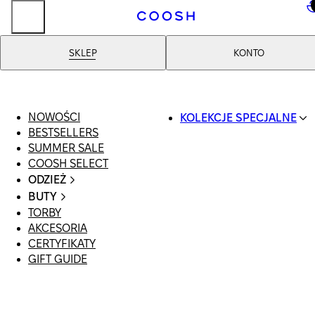
..
SKLEP
KONTO
NOWOŚCI
KOLEKCJE SPECJALNE
BESTSELLERS
SWIMWEAR
SUMMER SALE
COOSH RESORT 26
COOSH SELECT
LINEN/HEMP
ODZIEŻ
DENIM DROP: BACK 
CAŁA ODZIEŻ
BASICS
BUTY
SWIMSUIT
PRIMARY STRUCTUR
TORBY
WSZYSTKIE
SUKIENKI
COOSH X HONEY
AKCESORIA
SANDAŁY
SZORTY
MANIMALIST
CERTYFIKATY
LOAFERSY |
T-SHIRTY | TOPY
GIFT GUIDE
BALERINY
SPÓDNICE
KLAPKI | MULE
JEANSY
SNEAKERSY
GARNITURY
BOTKI