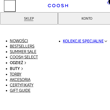
..
SKLEP
KONTO
NOWOŚCI
KOLEKCJE SPECJALNE
BESTSELLERS
SWIMWEAR
SUMMER SALE
COOSH RESORT 26
COOSH SELECT
LINEN/HEMP
ODZIEŻ
DENIM DROP: BACK 
CAŁA ODZIEŻ
BASICS
BUTY
SWIMSUIT
PRIMARY STRUCTUR
TORBY
WSZYSTKIE
SUKIENKI
COOSH X HONEY
AKCESORIA
SANDAŁY
SZORTY
MANIMALIST
CERTYFIKATY
LOAFERSY |
T-SHIRTY | TOPY
GIFT GUIDE
BALERINY
SPÓDNICE
KLAPKI | MULE
JEANSY
SNEAKERSY
GARNITURY
BOTKI