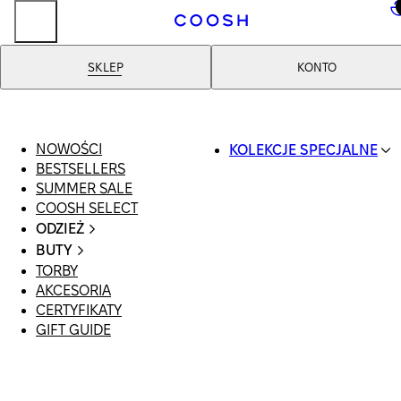
..
SKLEP
KONTO
NOWOŚCI
KOLEKCJE SPECJALNE
BESTSELLERS
SWIMWEAR
SUMMER SALE
COOSH RESORT 26
COOSH SELECT
LINEN/HEMP
ODZIEŻ
DENIM DROP: BACK 
CAŁA ODZIEŻ
BASICS
BUTY
SWIMSUIT
PRIMARY STRUCTUR
TORBY
WSZYSTKIE
SUKIENKI
COOSH X HONEY
AKCESORIA
SANDAŁY
SZORTY
MANIMALIST
CERTYFIKATY
LOAFERSY |
T-SHIRTY | TOPY
GIFT GUIDE
BALERINY
SPÓDNICE
KLAPKI | MULE
JEANSY
SNEAKERSY
GARNITURY
BOTKI