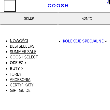
..
SKLEP
KONTO
NOWOŚCI
KOLEKCJE SPECJALNE
BESTSELLERS
SWIMWEAR
SUMMER SALE
COOSH RESORT 26
COOSH SELECT
LINEN/HEMP
ODZIEŻ
DENIM DROP: BACK 
CAŁA ODZIEŻ
BASICS
BUTY
SWIMSUIT
PRIMARY STRUCTUR
TORBY
WSZYSTKIE
SUKIENKI
COOSH X HONEY
AKCESORIA
SANDAŁY
SZORTY
MANIMALIST
CERTYFIKATY
LOAFERSY |
T-SHIRTY | TOPY
GIFT GUIDE
BALERINY
SPÓDNICE
KLAPKI | MULE
JEANSY
SNEAKERSY
GARNITURY
BOTKI