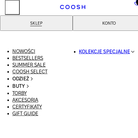
..
SKLEP
KONTO
NOWOŚCI
KOLEKCJE SPECJALNE
BESTSELLERS
SWIMWEAR
SUMMER SALE
COOSH RESORT 26
COOSH SELECT
LINEN/HEMP
ODZIEŻ
DENIM DROP: BACK 
CAŁA ODZIEŻ
BASICS
BUTY
SWIMSUIT
PRIMARY STRUCTUR
TORBY
WSZYSTKIE
SUKIENKI
COOSH X HONEY
AKCESORIA
SANDAŁY
SZORTY
MANIMALIST
CERTYFIKATY
LOAFERSY |
T-SHIRTY | TOPY
GIFT GUIDE
BALERINY
SPÓDNICE
KLAPKI | MULE
JEANSY
SNEAKERSY
GARNITURY
BOTKI