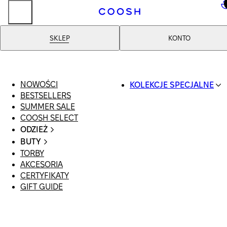
..
SKLEP
KONTO
NOWOŚCI
KOLEKCJE SPECJALNE
BESTSELLERS
SWIMWEAR
SUMMER SALE
COOSH RESORT 26
COOSH SELECT
LINEN/HEMP
ODZIEŻ
DENIM DROP: BACK 
CAŁA ODZIEŻ
BASICS
BUTY
SWIMSUIT
PRIMARY STRUCTUR
TORBY
WSZYSTKIE
SUKIENKI
COOSH X HONEY
AKCESORIA
SANDAŁY
SZORTY
MANIMALIST
CERTYFIKATY
LOAFERSY |
T-SHIRTY | TOPY
GIFT GUIDE
BALERINY
SPÓDNICE
KLAPKI | MULE
JEANSY
SNEAKERSY
GARNITURY
BOTKI