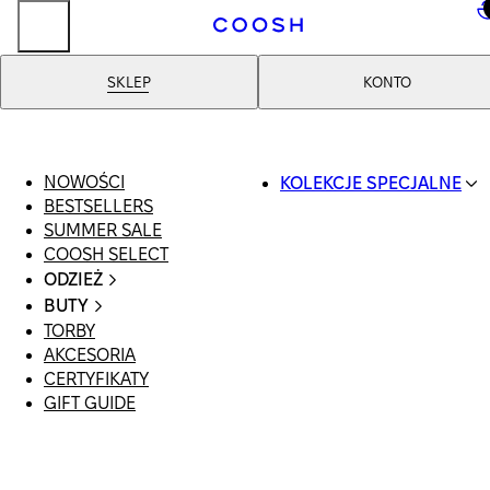
..
SKLEP
KONTO
NOWOŚCI
KOLEKCJE SPECJALNE
BESTSELLERS
SWIMWEAR
SUMMER SALE
COOSH RESORT 26
COOSH SELECT
LINEN/HEMP
ODZIEŻ
DENIM DROP: BACK 
CAŁA ODZIEŻ
BASICS
BUTY
SWIMSUIT
PRIMARY STRUCTUR
TORBY
WSZYSTKIE
SUKIENKI
COOSH X HONEY
AKCESORIA
SANDAŁY
SZORTY
MANIMALIST
CERTYFIKATY
LOAFERSY |
T-SHIRTY | TOPY
GIFT GUIDE
BALERINY
SPÓDNICE
KLAPKI | MULE
JEANSY
SNEAKERSY
GARNITURY
BOTKI