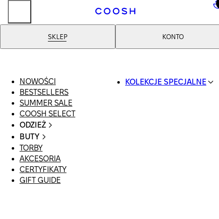
..
SKLEP
KONTO
NOWOŚCI
KOLEKCJE SPECJALNE
BESTSELLERS
SWIMWEAR
SUMMER SALE
COOSH RESORT 26
COOSH SELECT
LINEN/HEMP
ODZIEŻ
DENIM DROP: BACK 
CAŁA ODZIEŻ
BASICS
BUTY
SWIMSUIT
PRIMARY STRUCTUR
TORBY
WSZYSTKIE
SUKIENKI
COOSH X HONEY
AKCESORIA
SANDAŁY
SZORTY
MANIMALIST
CERTYFIKATY
LOAFERSY |
T-SHIRTY | TOPY
GIFT GUIDE
BALERINY
SPÓDNICE
KLAPKI | MULE
JEANSY
SNEAKERSY
GARNITURY
BOTKI