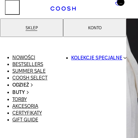
...
SKLEP
KONTO
NOWOŚCI
KOLEKCJE SPECJALNE
BESTSELLERS
SWIMWEAR
SUMMER SALE
COOSH RESORT
COOSH SELECT
26
ODZIEŻ
LINEN/HEMP
CAŁA ODZIEŻ
DENIM DROP:
BUTY
SWIMSUIT
BACK TO BASICS
TORBY
WSZYSTKIE
SUKIENKI
PRIMARY
AKCESORIA
SANDAŁY
SZORTY
STRUCTURE
CERTYFIKATY
LOAFERSY |
T-SHIRTY |
COOSH X HONEY
GIFT GUIDE
BALERINY
TOPY
MANIMALIST
KLAPKI | MULE
SPÓDNICE
SNEAKERSY