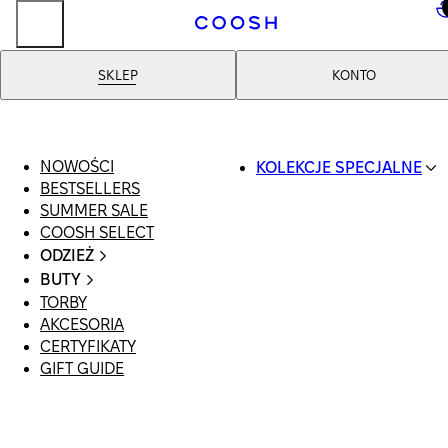
..
SKLEP
KONTO
NOWOŚCI
KOLEKCJE SPECJALNE
BESTSELLERS
SWIMWEAR
SUMMER SALE
COOSH RESORT 26
COOSH SELECT
LINEN/HEMP
ODZIEŻ
DENIM DROP: BACK 
CAŁA ODZIEŻ
BASICS
BUTY
SWIMSUIT
PRIMARY STRUCTUR
TORBY
WSZYSTKIE
SUKIENKI
COOSH X HONEY
AKCESORIA
SANDAŁY
SZORTY
MANIMALIST
CERTYFIKATY
LOAFERSY |
T-SHIRTY | TOPY
GIFT GUIDE
BALERINY
SPÓDNICE
KLAPKI | MULE
JEANSY
SNEAKERSY
GARNITURY
BOTKI