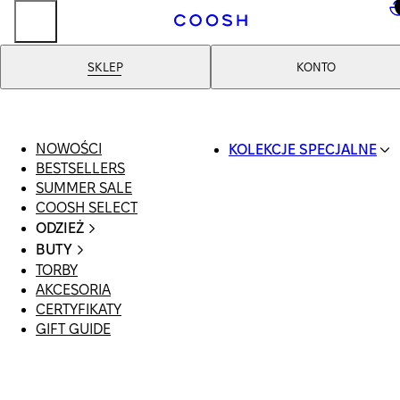
..
SKLEP
KONTO
NOWOŚCI
KOLEKCJE SPECJALNE
BESTSELLERS
SWIMWEAR
SUMMER SALE
COOSH RESORT 26
COOSH SELECT
LINEN/HEMP
ODZIEŻ
DENIM DROP: BACK 
CAŁA ODZIEŻ
BASICS
BUTY
SWIMSUIT
PRIMARY STRUCTUR
TORBY
WSZYSTKIE
SUKIENKI
COOSH X HONEY
AKCESORIA
SANDAŁY
SZORTY
MANIMALIST
CERTYFIKATY
LOAFERSY |
T-SHIRTY | TOPY
GIFT GUIDE
BALERINY
SPÓDNICE
KLAPKI | MULE
JEANSY
SNEAKERSY
GARNITURY
BOTKI