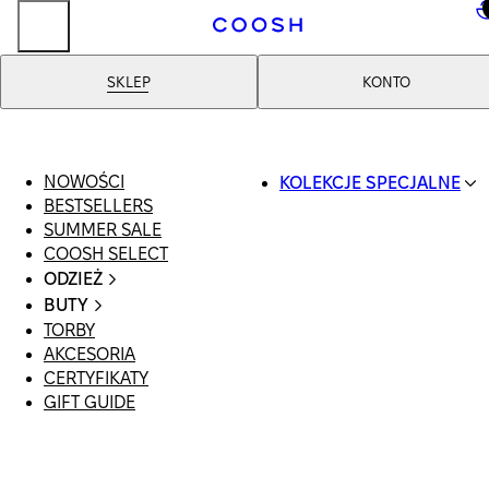
..
SKLEP
KONTO
NOWOŚCI
KOLEKCJE SPECJALNE
BESTSELLERS
SWIMWEAR
SUMMER SALE
COOSH RESORT 26
COOSH SELECT
LINEN/HEMP
ODZIEŻ
DENIM DROP: BACK 
CAŁA ODZIEŻ
BASICS
BUTY
SWIMSUIT
PRIMARY STRUCTUR
TORBY
WSZYSTKIE
SUKIENKI
COOSH X HONEY
AKCESORIA
SANDAŁY
SZORTY
MANIMALIST
CERTYFIKATY
LOAFERSY |
T-SHIRTY | TOPY
GIFT GUIDE
BALERINY
SPÓDNICE
KLAPKI | MULE
JEANSY
SNEAKERSY
GARNITURY
BOTKI