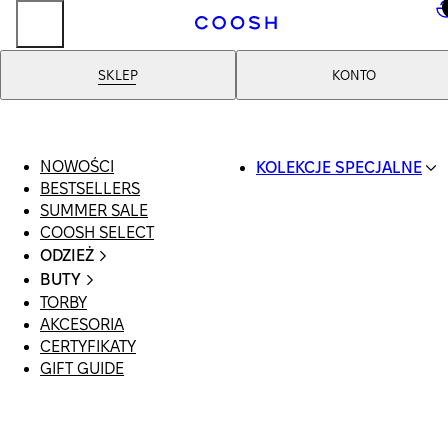
..
SKLEP
KONTO
NOWOŚCI
KOLEKCJE SPECJALNE
BESTSELLERS
SWIMWEAR
SUMMER SALE
COOSH RESORT 26
COOSH SELECT
LINEN/HEMP
ODZIEŻ
DENIM DROP: BACK 
CAŁA ODZIEŻ
BASICS
BUTY
SWIMSUIT
PRIMARY STRUCTUR
TORBY
WSZYSTKIE
SUKIENKI
COOSH X HONEY
AKCESORIA
SANDAŁY
SZORTY
MANIMALIST
CERTYFIKATY
LOAFERSY |
T-SHIRTY | TOPY
GIFT GUIDE
BALERINY
SPÓDNICE
KLAPKI | MULE
JEANSY
SNEAKERSY
GARNITURY
BOTKI