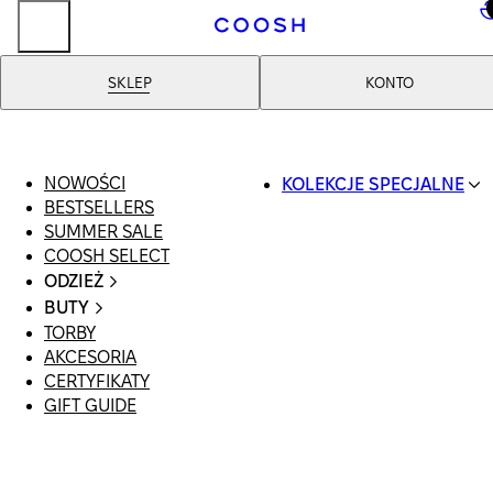
..
SKLEP
KONTO
NOWOŚCI
KOLEKCJE SPECJALNE
BESTSELLERS
SWIMWEAR
SUMMER SALE
COOSH RESORT 26
COOSH SELECT
LINEN/HEMP
ODZIEŻ
DENIM DROP: BACK 
CAŁA ODZIEŻ
BASICS
BUTY
SWIMSUIT
PRIMARY STRUCTUR
TORBY
WSZYSTKIE
SUKIENKI
COOSH X HONEY
AKCESORIA
SANDAŁY
SZORTY
MANIMALIST
CERTYFIKATY
LOAFERSY |
T-SHIRTY | TOPY
GIFT GUIDE
BALERINY
SPÓDNICE
KLAPKI | MULE
JEANSY
SNEAKERSY
GARNITURY
BOTKI