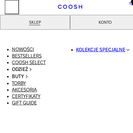
..
SKLEP
KONTO
NOWOŚCI
KOLEKCJE SPECJALNE
BESTSELLERS
SWIMWEAR
COOSH SELECT
COOSH RESORT 26
ODZIEŻ
LINEN/HEMP
CAŁA ODZIEŻ
DENIM DROP: BACK 
BUTY
SWIMSUIT
BASICS
TORBY
WSZYSTKIE
SUKIENKI
PRIMARY STRUCTUR
AKCESORIA
SANDAŁY
SZORTY
COOSH X HONEY
CERTYFIKATY
LOAFERSY |
T-SHIRTY | TOPY
MANIMALIST
GIFT GUIDE
BALERINY
SPÓDNICE
KLAPKI | MULE
JEANSY
SNEAKERSY
GARNITURY
BOTKI
MARYNARKI