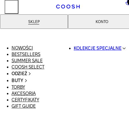
..
SKLEP
KONTO
NOWOŚCI
KOLEKCJE SPECJALNE
BESTSELLERS
SWIMWEAR
SUMMER SALE
COOSH RESORT 26
COOSH SELECT
LINEN/HEMP
ODZIEŻ
DENIM DROP: BACK 
CAŁA ODZIEŻ
BASICS
BUTY
SWIMSUIT
PRIMARY STRUCTUR
TORBY
WSZYSTKIE
SUKIENKI
COOSH X HONEY
AKCESORIA
SANDAŁY
SZORTY
MANIMALIST
CERTYFIKATY
LOAFERSY |
T-SHIRTY | TOPY
GIFT GUIDE
BALERINY
SPÓDNICE
KLAPKI | MULE
JEANSY
SNEAKERSY
GARNITURY
BOTKI