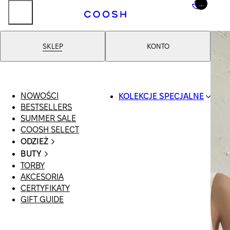
...
SKLEP
KONTO
NOWOŚCI
KOLEKCJE SPECJALNE
BESTSELLERS
SWIMWEAR
SUMMER SALE
COOSH RESORT
COOSH SELECT
26
ODZIEŻ
LINEN/HEMP
CAŁA ODZIEŻ
DENIM DROP:
BUTY
SWIMSUIT
BACK TO BASICS
TORBY
WSZYSTKIE
SUKIENKI
PRIMARY
AKCESORIA
SANDAŁY
SZORTY
STRUCTURE
CERTYFIKATY
LOAFERSY |
T-SHIRTY |
COOSH X HONEY
GIFT GUIDE
BALERINY
TOPY
MANIMALIST
KLAPKI | MULE
SPÓDNICE
SNEAKERSY