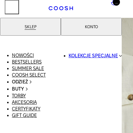
...
SKLEP
KONTO
NOWOŚCI
KOLEKCJE SPECJALNE
BESTSELLERS
SWIMWEAR
SUMMER SALE
COOSH RESORT
COOSH SELECT
26
ODZIEŻ
LINEN/HEMP
CAŁA ODZIEŻ
DENIM DROP:
BUTY
SWIMSUIT
BACK TO BASICS
TORBY
WSZYSTKIE
SUKIENKI
PRIMARY
AKCESORIA
SANDAŁY
SZORTY
STRUCTURE
CERTYFIKATY
LOAFERSY |
T-SHIRTY |
COOSH X HONEY
GIFT GUIDE
BALERINY
TOPY
MANIMALIST
KLAPKI | MULE
SPÓDNICE
SNEAKERSY